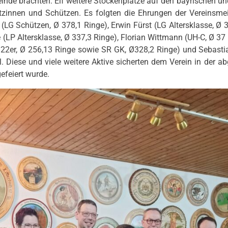
meinde brachten. Elf weitere Stockerlplätze auf den bayrischen 
tzinnen und Schützen. Es folgten die Ehrungen der Vereinsme
(LG Schützen, Ø 378,1 Ringe), Erwin Fürst (LG Altersklasse, Ø 
e (LP Altersklasse, Ø 337,3 Ringe), Florian Wittmann (UH-C, Ø 3
 22er, Ø 256,13 Ringe sowie SR GK, Ø328,2 Ringe) und Sebastia
el. Diese und viele weitere Aktive sicherten dem Verein in der
efeiert wurde.