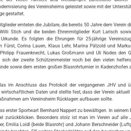
dernisierung des Vereinsheims geleistet sowie mit der Unterstü
e gestaltet.
tglieder ernteten die Jubilare, die bereits 50 Jahre dem Verein di
 Willi Stich und die beiden Ehrenmitglieder Kurt Larisch sowi
rkunde. Es folgten die Ehrungen für 25-jährige Vereinszuge
in Fürst, Corina Lauen, Klaus Lehr, Marina Pätzold und Markus
 Philipp Frauenknecht, Lukas Großmann und Uli Nodes den 
e sich der zweite Schützenmeister noch bei den vielen helf
ände sowie dem ersten großen Blasrohrturnier in Kadenzhofen 
verlas im Anschluss das Protokoll der vergangenen JHV und ü
 wirtschaftlichen Daten und stellte fest, dass der Verein aktuell 
ßnahmen am Vereinsheim Rücklagen aufbauen sollte.
s erster Sportwart Bernhard Nappert zu bewältigen. In seinem 
itel zurückblicken. Besonders stolz ist man im Verein auf al
r, Emilia Loidl (beide Blasrohr) und Johann Berschneider (Luft