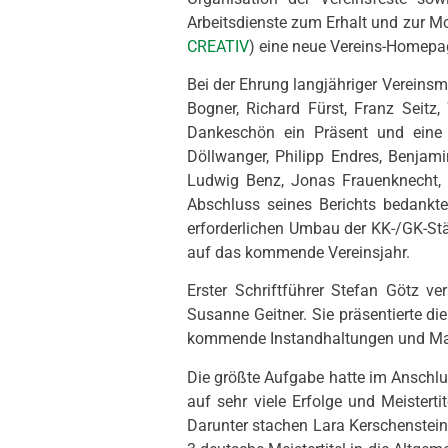
Arbeitsdienste zum Erhalt und zur Mo
CREATIV
) eine neue Vereins-Homepag
Bei der Ehrung langjähriger Vereinsmi
Bogner, Richard Fürst, Franz Seitz,
Dankeschön ein Präsent und eine U
Döllwanger, Philipp Endres, Benjam
Ludwig Benz, Jonas Frauenknecht,
Abschluss seines Berichts bedankt
erforderlichen Umbau der KK-/GK-St
auf das kommende Vereinsjahr.
Erster Schriftführer Stefan Götz 
Susanne Geitner. Sie präsentierte die
kommende Instandhaltungen und Ma
Die größte Aufgabe hatte im Anschlus
auf sehr viele Erfolge und Meistert
Darunter stachen Lara Kerschensteine