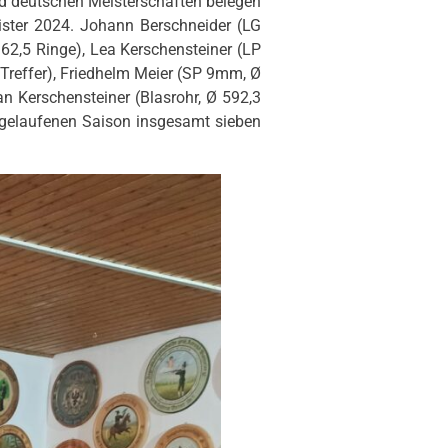
und deutschen Meisterschaften belegen
ister 2024. Johann Berschneider (LG
362,5 Ringe), Lea Kerschensteiner (LP
7 Treffer), Friedhelm Meier (SP 9mm, Ø
n Kerschensteiner (Blasrohr, Ø 592,3
 abgelaufenen Saison insgesamt sieben