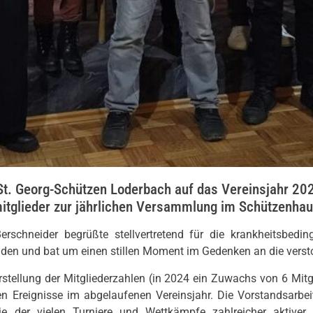
e St. Georg-Schützen Loderbach auf das Vereinsjahr 
smitglieder zur jährlichen Versammlung im Schützenha
rschneider begrüßte stellvertretend für die krankheitsbedin
en und bat um einen stillen Moment im Gedenken an die versto
rstellung der Mitgliederzahlen (in 2024 ein Zuwachs von 6 Mit
hen Ereignisse im abgelaufenen Vereinsjahr. Die Vorstandsarb
ie der vielen Turniere und Wettkämpfe zahlreicher aktiver