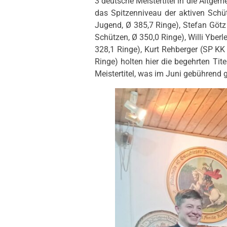
3 deutsche Meistertitel in die Altge
das Spitzenniveau der aktiven Schü
Jugend, Ø 385,7 Ringe), Stefan Götz 
Schützen, Ø 350,0 Ringe), Willi Yberl
328,1 Ringe), Kurt Rehberger (SP KK
Ringe) holten hier die begehrten Tit
Meistertitel, was im Juni gebührend g