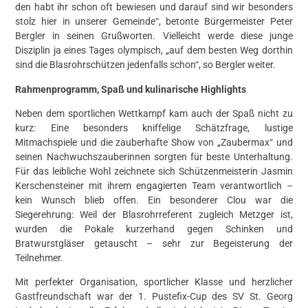
den habt ihr schon oft bewiesen und darauf sind wir besonders
stolz hier in unserer Gemeinde“, betonte Bürgermeister Peter
Bergler in seinen Grußworten. Vielleicht werde diese junge
Disziplin ja eines Tages olympisch, „auf dem besten Weg dorthin
sind die Blasrohrschützen jedenfalls schon“, so Bergler weiter.
Rahmenprogramm, Spaß und kulinarische Highlights
Neben dem sportlichen Wettkampf kam auch der Spaß nicht zu
kurz: Eine besonders kniffelige Schätzfrage, lustige
Mitmachspiele und die zauberhafte Show von „Zaubermax“ und
seinen Nachwuchszauberinnen sorgten für beste Unterhaltung.
Für das leibliche Wohl zeichnete sich Schützenmeisterin Jasmin
Kerschensteiner mit ihrem engagierten Team verantwortlich –
kein Wunsch blieb offen. Ein besonderer Clou war die
Siegerehrung: Weil der Blasrohrreferent zugleich Metzger ist,
wurden die Pokale kurzerhand gegen Schinken und
Bratwurstgläser getauscht – sehr zur Begeisterung der
Teilnehmer.
Mit perfekter Organisation, sportlicher Klasse und herzlicher
Gastfreundschaft war der 1. Pustefix-Cup des SV St. Georg