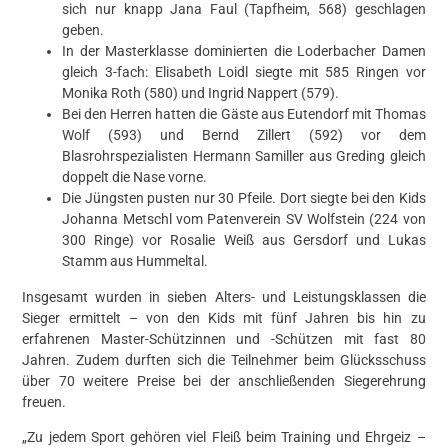
sich nur knapp Jana Faul (Tapfheim, 568) geschlagen
geben.
In der Masterklasse dominierten die Loderbacher Damen
gleich 3-fach: Elisabeth Loidl siegte mit 585 Ringen vor
Monika Roth (580) und Ingrid Nappert (579).
Bei den Herren hatten die Gäste aus Eutendorf mit Thomas
Wolf (593) und Bernd Zillert (592) vor dem
Blasrohrspezialisten Hermann Samiller aus Greding gleich
doppelt die Nase vorne.
Die Jüngsten pusten nur 30 Pfeile. Dort siegte bei den Kids
Johanna Metschl vom Patenverein SV Wolfstein (224 von
300 Ringe) vor Rosalie Weiß aus Gersdorf und Lukas
Stamm aus Hummeltal.
Insgesamt wurden in sieben Alters- und Leistungsklassen die
Sieger ermittelt – von den Kids mit fünf Jahren bis hin zu
erfahrenen Master-Schützinnen und -Schützen mit fast 80
Jahren. Zudem durften sich die Teilnehmer beim Glücksschuss
über 70 weitere Preise bei der anschließenden Siegerehrung
freuen.
„Zu jedem Sport gehören viel Fleiß beim Training und Ehrgeiz –